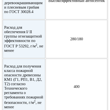
Высокоэффективный антисептик
деревоокрашивающим
и плесневым грибам
по ГОСТ 30028.4
Расход для
обеспечения I/ II
группы огнезащитной
280/180
эффективности по
2
ГОСТ Р 53292, г/м
, не
менее
Расход для получения
класса пожарной
опасности древесины
КМ1 (Г1, РП1, В1, Д2,
Т2) согласно
400
Технического
регламента о
требованиях пожарной
2
безопасности, г/м
, не
менее