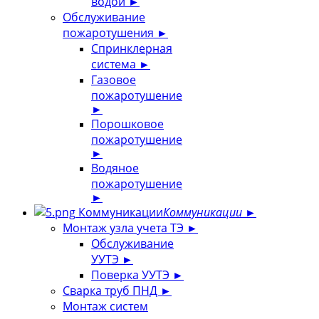
водой
►
Обслуживание
пожаротушения
►
Спринклерная
система
►
Газовое
пожаротушение
►
Порошковое
пожаротушение
►
Водяное
пожаротушение
►
Коммуникации
Коммуникации
►
Монтаж узла учета ТЭ
►
Обслуживание
УУТЭ
►
Поверка УУТЭ
►
Сварка труб ПНД
►
Монтаж систем