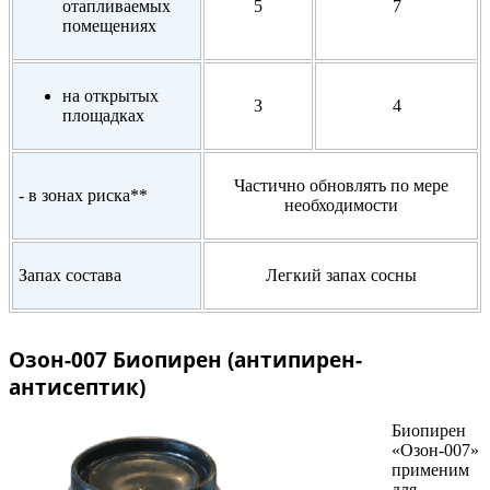
отапливаемых
5
7
помещениях
на открытых
3
4
площадках
Частично обновлять по мере
- в зонах риска**
необходимости
Запах состава
Легкий запах сосны
Озон-007 Биопирен (антипирен-
антисептик)
Биопирен
«Озон-007»
применим
для