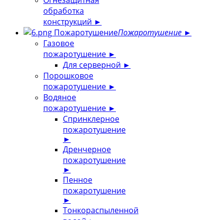
Огнезащитная
обработка
конструкций
►
Пожаротушение
Пожаротушение
►
Газовое
пожаротушение
►
Для серверной
►
Порошковое
пожаротушение
►
Водяное
пожаротушение
►
Спринклерное
пожаротушение
►
Дренчерное
пожаротушение
►
Пенное
пожаротушение
►
Тонкораспыленной