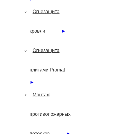
Огнезащита
кровли
►
Огнезащита
плитами Promat
►
Монтаж
противопожарных
потолков
►