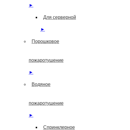
►
Для серверной
►
Порошковое
пожаротушение
►
Водяное
пожаротушение
►
Спринклерное