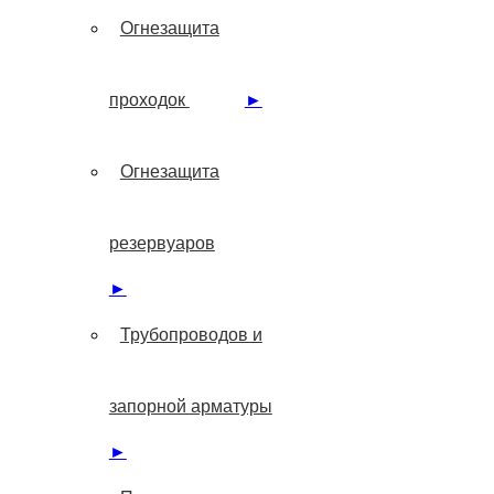
Огнезащита
проходок
►
Огнезащита
резервуаров
►
Трубопроводов и
запорной арматуры
►