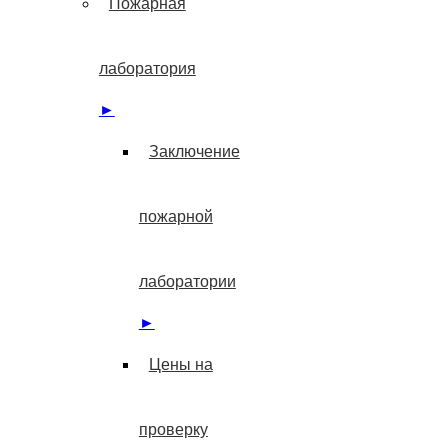
Пожарная
лаборатория
►
Заключение
пожарной
лаборатории
►
Цены на
проверку