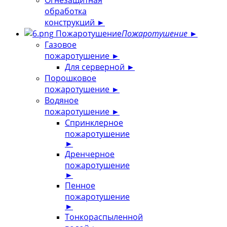
Огнезащитная
обработка
конструкций
►
Пожаротушение
Пожаротушение
►
Газовое
пожаротушение
►
Для серверной
►
Порошковое
пожаротушение
►
Водяное
пожаротушение
►
Спринклерное
пожаротушение
►
Дренчерное
пожаротушение
►
Пенное
пожаротушение
►
Тонкораспыленной