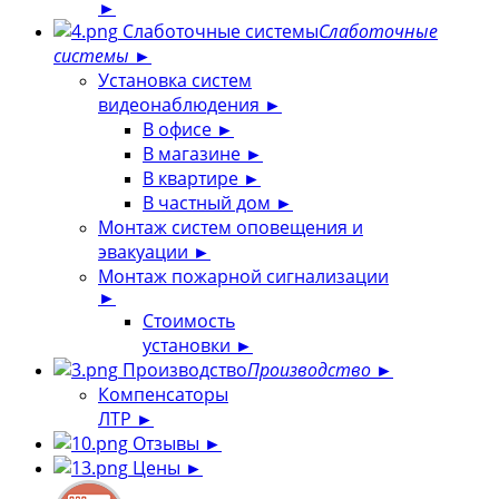
►
Слаботочные системы
Слаботочные
системы
►
Установка систем
видеонаблюдения
►
В офисе
►
В магазине
►
В квартире
►
В частный дом
►
Монтаж систем оповещения и
эвакуации
►
Монтаж пожарной сигнализации
►
Стоимость
установки
►
Производство
Производство
►
Компенсаторы
ЛТР
►
Отзывы
►
Цены
►