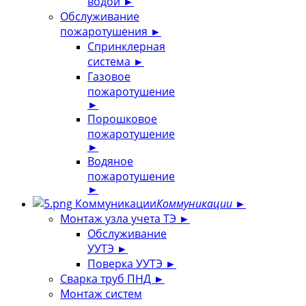
водой
►
Обслуживание
пожаротушения
►
Спринклерная
система
►
Газовое
пожаротушение
►
Порошковое
пожаротушение
►
Водяное
пожаротушение
►
Коммуникации
Коммуникации
►
Монтаж узла учета ТЭ
►
Обслуживание
УУТЭ
►
Поверка УУТЭ
►
Сварка труб ПНД
►
Монтаж систем