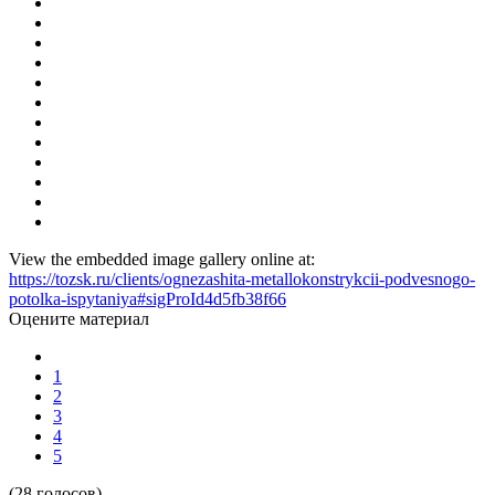
View the embedded image gallery online at:
https://tozsk.ru/clients/ognezashita-metallokonstrykcii-podvesnogo-
potolka-ispytaniya#sigProId4d5fb38f66
Оцените материал
1
2
3
4
5
(28 голосов)