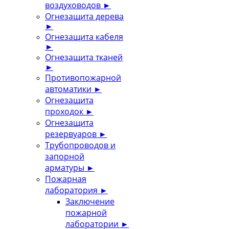
воздуховодов
►
Огнезащита дерева
►
Огнезащита кабеля
►
Огнезащита тканей
►
Противопожарной
автоматики
►
Огнезащита
проходок
►
Огнезащита
резервуаров
►
Трубопроводов и
запорной
арматуры
►
Пожарная
лаборатория
►
Заключение
пожарной
лаборатории
►